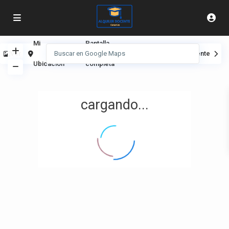
Mi
Pantalla
Ver
Anterior
Siguiente
Ubicación
completa
cargando...