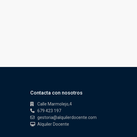
Contacta con nosotros
Calle Marmolejo,4
679 423 197
gestoria@alquilerdocente.com
Alquiler Docente