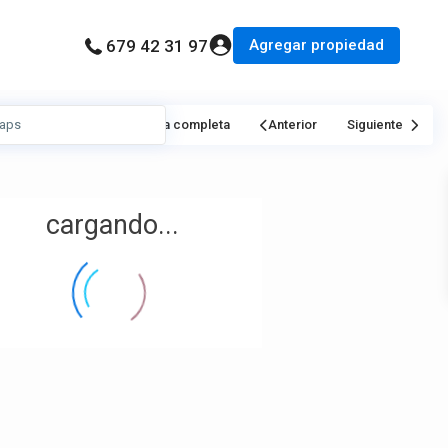
Agregar propiedad
679 42 31 97
Mi Ubicación
Pantalla completa
Anterior
Siguiente
cargando...