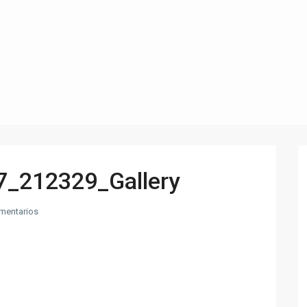
7_212329_Gallery
mentarios