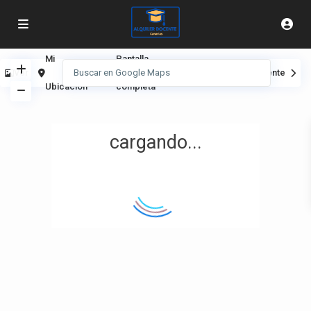
Mi
Pantalla
Ver
Anterior
Siguiente
Ubicación
completa
cargando...