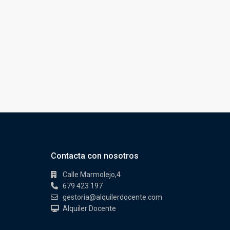
Contacta con nosotros
Calle Marmolejo,4
679 423 197
gestoria@alquilerdocente.com
Alquiler Docente