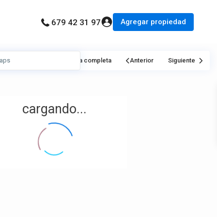
Agregar propiedad
679 42 31 97
Mi Ubicación
Pantalla completa
Anterior
Siguiente
cargando...