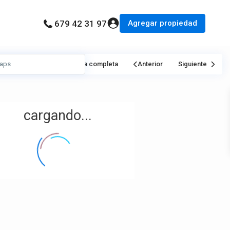
Agregar propiedad
679 42 31 97
Mi Ubicación
Pantalla completa
Anterior
Siguiente
cargando...