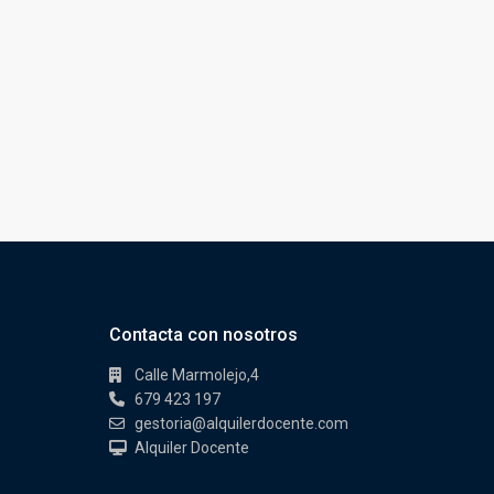
Contacta con nosotros
Calle Marmolejo,4
679 423 197
gestoria@alquilerdocente.com
Alquiler Docente