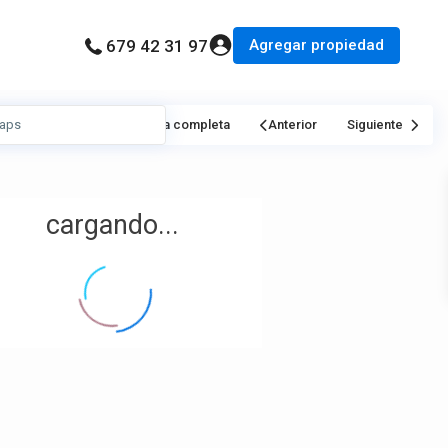
Agregar propiedad
679 42 31 97
Mi Ubicación
Pantalla completa
Anterior
Siguiente
cargando...