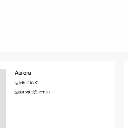
Aurora
646615981
auroguti@ucm.es