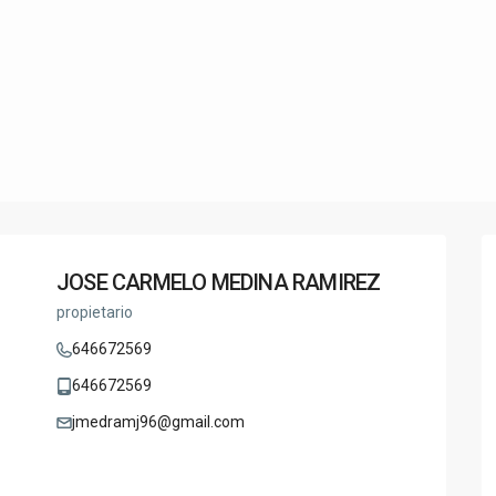
JOSE CARMELO MEDINA RAMIREZ
propietario
646672569
646672569
jmedramj96@gmail.com