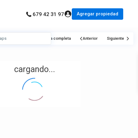
Agregar propiedad
679 42 31 97
Mi Ubicación
Pantalla completa
Anterior
Siguiente
cargando...