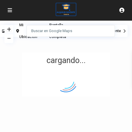
Mi
Pantalla
Ver
Anterior
Siguiente
Ubicación
completa
cargando...