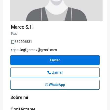
Marco S. H.
Pau
659406531
paulagilgomez@gmail.com
Enviar
Llamar
WhatsApp
Sobre mi
Contáctame