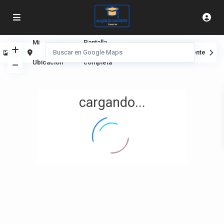
Mi
Pantalla
Ver
Anterior
Siguiente
Ubicación
completa
cargando...