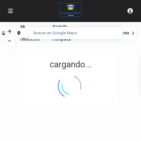
Mi
Pantalla
Ver
Anterior
Siguiente
Ubicación
completa
cargando...