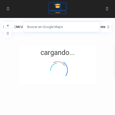
Ver
Mi Ubicación
Pantalla completa
Anterior
Siguiente
cargando...