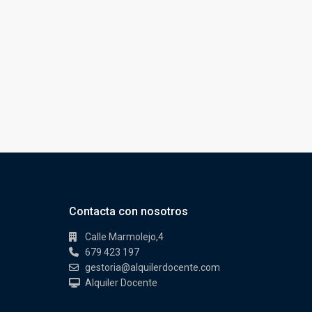
Contacta con nosotros
Calle Marmolejo,4
679 423 197
gestoria@alquilerdocente.com
Alquiler Docente