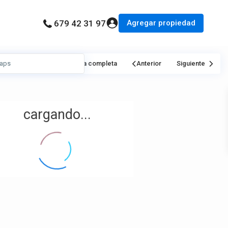
Agregar propiedad
679 42 31 97
Mi Ubicación
Pantalla completa
Anterior
Siguiente
cargando...