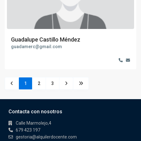
Guadalupe Castillo Méndez
guadamerc@gmail.com
1
2
3
Contacta con nosotros
Calle Marmolejo,4
679 423 197
gestoria@alquilerdocente.com